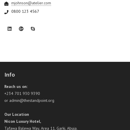
mjohnson@atelier.com
0800 123 4567
Info
Reach us on:
+234 701 930 9390
or admin@thestandpoint.org
Our Location
Nicon Luxury Hotel,
Tafawa Balewa Way, Area 11, Garki, Abuja.